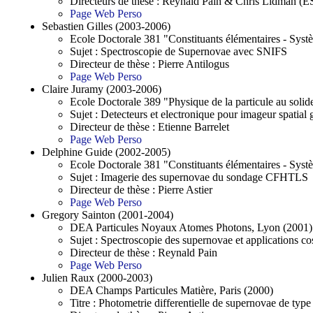
Directeurs de thèse : Reynald Pain & Chris Lidman (
Page Web Perso
Sebastien Gilles (2003-2006)
Ecole Doctorale 381 "Constituants élémentaires - Sys
Sujet : Spectroscopie de Supernovae avec SNIFS
Directeur de thèse : Pierre Antilogus
Page Web Perso
Claire Juramy (2003-2006)
Ecole Doctorale 389 "Physique de la particule au solid
Sujet : Detecteurs et electronique pour imageur spatia
Directeur de thèse : Etienne Barrelet
Page Web Perso
Delphine Guide (2002-2005)
Ecole Doctorale 381 "Constituants élémentaires - Sys
Sujet : Imagerie des supernovae du sondage CFHTLS
Directeur de thèse : Pierre Astier
Page Web Perso
Gregory Sainton (2001-2004)
DEA Particules Noyaux Atomes Photons, Lyon (2001)
Sujet : Spectroscopie des supernovae et applications 
Directeur de thèse : Reynald Pain
Page Web Perso
Julien Raux (2000-2003)
DEA Champs Particules Matière, Paris (2000)
Titre : Photometrie differentielle de supernovae de type