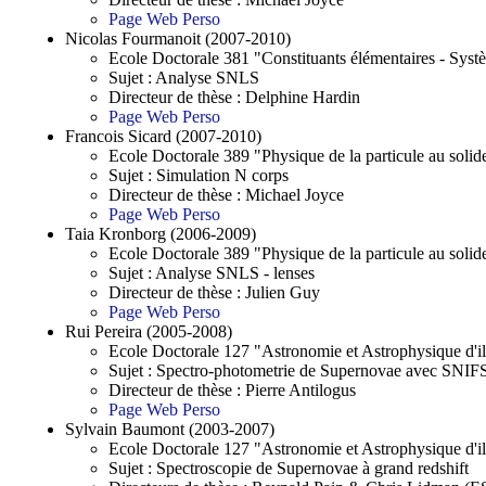
Page Web Perso
Nicolas Fourmanoit (2007-2010)
Ecole Doctorale 381 "Constituants élémentaires - Sys
Sujet : Analyse SNLS
Directeur de thèse : Delphine Hardin
Page Web Perso
Francois Sicard (2007-2010)
Ecole Doctorale 389 "Physique de la particule au solid
Sujet : Simulation N corps
Directeur de thèse : Michael Joyce
Page Web Perso
Taia Kronborg (2006-2009)
Ecole Doctorale 389 "Physique de la particule au solid
Sujet : Analyse SNLS - lenses
Directeur de thèse : Julien Guy
Page Web Perso
Rui Pereira (2005-2008)
Ecole Doctorale 127 "Astronomie et Astrophysique d'i
Sujet : Spectro-photometrie de Supernovae avec SNIF
Directeur de thèse : Pierre Antilogus
Page Web Perso
Sylvain Baumont (2003-2007)
Ecole Doctorale 127 "Astronomie et Astrophysique d'i
Sujet : Spectroscopie de Supernovae à grand redshift