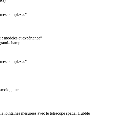
ESO)
tèmes complexes"
e : modèles et expérience"
l grand-champ
tèmes complexes"
cosmologique
 Ia lointaines mesurees avec le telescope spatial Hubble