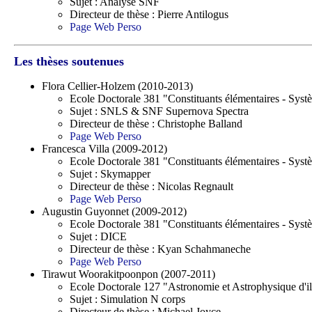
Sujet : Analyse SNF
Directeur de thèse : Pierre Antilogus
Page Web Perso
Les thèses soutenues
Flora Cellier-Holzem (2010-2013)
Ecole Doctorale 381 "Constituants élémentaires - Sys
Sujet : SNLS & SNF Supernova Spectra
Directeur de thèse : Christophe Balland
Page Web Perso
Francesca Villa (2009-2012)
Ecole Doctorale 381 "Constituants élémentaires - Sys
Sujet : Skymapper
Directeur de thèse : Nicolas Regnault
Page Web Perso
Augustin Guyonnet (2009-2012)
Ecole Doctorale 381 "Constituants élémentaires - Sys
Sujet : DICE
Directeur de thèse : Kyan Schahmaneche
Page Web Perso
Tirawut Woorakitpoonpon (2007-2011)
Ecole Doctorale 127 "Astronomie et Astrophysique d'i
Sujet : Simulation N corps
Directeur de thèse : Michael Joyce